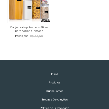
Conjunto de potes herméticos
para cozinha: 7 peças
R$189,00
R$199,00
Início
Produtos
Quem Somos
Trocas e Devoluções
Política de Privacidade