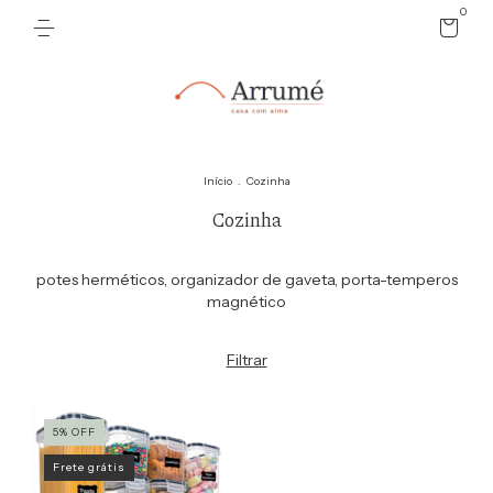
0
Início
.
Cozinha
Cozinha
potes herméticos, organizador de gaveta, porta-temperos
magnético
Filtrar
5
%
OFF
Frete grátis